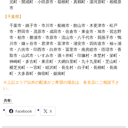
北町・開成町・小田原市・箱根町・真鶴町・湯河原町・相模原
市
【千葉県】
千葉市・銚子市・市川市・船橋市・館山市・木更津市・松戸
市・野田市・茂原市・成田市・佐倉市・東金市・旭市・習志野
市・柏市・勝浦市・市原市・流山市・八千代市・我孫子市・鴨
川市・鎌ヶ谷市・君津市・富津市・浦安市・四街道市・袖ヶ浦
市・八街市・印西市・白井市・冨里市・南房総市・匝瑳市・香
取市・山武市・いすみ市・酒々井町・印旛村・本埜村・栄町・
神崎町・多古町・東庄町・大網白里町・九十九里町・芝山町・
横芝光町・一宮町・睦沢町・長生村・白子町・長柄町・長南
町・大多喜町・御宿町・鋸南町
※上記エリア以外の配達がご希望の場合は、各支店にご相談下さ
い。
共有:
Facebook
X