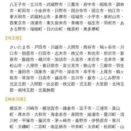
八王子市・立川市・武蔵野市・三鷹市・府中市・昭島市・調布
市・町田市・小金井市・日野市・国分寺市・国立市・狛江市・
東大和市・武蔵村山市・多摩市・稲城市・小平市・東村山市・
西東京市・清瀬市・東久留米市・青梅市・福生市・羽村市・あ
きる野市・瑞穂町・日の出町・檜原村・奥多摩町
【埼玉県】
さいたま市・戸田市・川越市・入間市・熊谷市・鳩ヶ谷市・川
口市・朝霞市・行田市・志木市・秩父市・和光市・所沢市・新
座市・飯能市・桶川市・加須市・久喜市・本庄市・北本市・東
松山市・八潮市・春日部市・富士見市・狭山市・三郷市・羽生
市・蓮田市・鴻巣市・坂戸市・深谷市・幸手市・上尾市・鶴ヶ
島市・草加市・日高市・越谷市・吉川市・蕨市・ふじみ野市・
北足立郡・入間郡・比企郡・秩父郡・児玉郡・大里郡・北埼玉
郡・南埼玉郡・北葛飾郡
【神奈川県】
横浜市・川崎市・横須賀市・鎌倉市・逗子市・三浦市・葉山
町・厚木市・大和市・海老名市・座間市・綾瀬市・愛川町・清
川村・平塚市・藤沢市・茅ヶ崎市・秦野市・伊勢原市・寒川
町・大磯町・二宮町・南足柄市・中井町・大井町・松田町・山