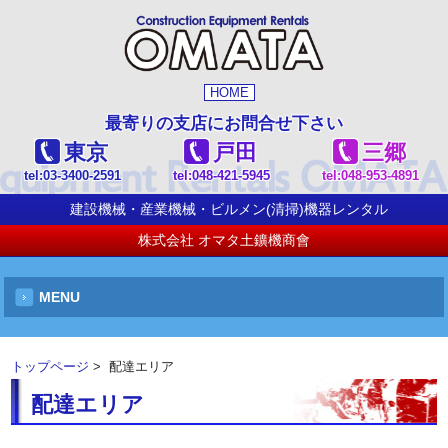
HOME
最寄りの支店にお問合せ下さい
東京
戸田
三郷
tel:
03-3400-2591
tel:
048-421-5945
tel:
048-953-4891
建設機械・産業機械・ビルメン(清掃)機器レンタル
株式会社 オマタ土鑛機商會
MENU
トップページ
> 配達エリア
配達エリア