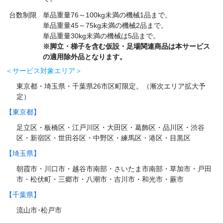
台数制限
単品重量76～100kg未満の機械1品まで。
単品重量45～75kg未満の機械2品まで。
単品重量30kg未満の機械は5品まで。
※脚立・梯子を含む仮設・足場関連商品は本サービス
の適用除外品となります。
＜サービス対象エリア＞
東京都・埼玉県・千葉県26市区町限定。（漸次エリア拡大予
定）
【東京都】
足立区・板橋区・江戸川区・大田区・葛飾区・品川区・渋谷
区・新宿区・世田谷区・中野区・練馬区・港区・目黒区
【埼玉県】
朝霞市・川口市・越谷市南部・さいたま市南部・草加市・戸田
市・松伏町・三郷市・八潮市・吉川市・和光市・蕨市
【千葉県】
流山市･松戸市