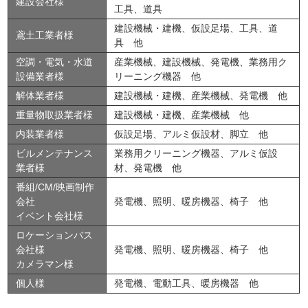
建設会社様
工具、道具
建設機械・建機、仮設足場、工具、道
鳶土工業者様
具 他
空調・電気・水道
産業機械、建設機械、発電機、業務用ク
設備業者様
リーニング機器 他
解体業者様
建設機械・建機、産業機械、発電機 他
重量物取扱業者様
建設機械・建機、産業機械 他
内装業者様
仮設足場、アルミ仮設材、脚立 他
ビルメンテナンス
業務用クリーニング機器、アルミ仮設
業者様
材、発電機 他
番組/CM/映画制作
会社
発電機、照明、暖房機器、椅子 他
イベント会社様
ロケーションバス
会社様
発電機、照明、暖房機器、椅子 他
カメラマン様
個人様
発電機、電動工具、暖房機器 他