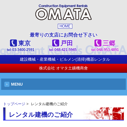
HOME
最寄りの支店にお問合せ下さい
東京
戸田
三郷
tel:
03-3400-2591
tel:
048-421-5945
tel:
048-953-4891
建設機械・産業機械・ビルメン(清掃)機器レンタル
株式会社 オマタ土鑛機商會
MENU
トップページ
> レンタル建機のご紹介
レンタル建機のご紹介