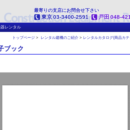
最寄りの支店にお問合せ下さい
東京
03-3400-2591
戸田
048-42
機器レンタル
トップページ
>
レンタル建機のご紹介
>
レンタルカタログ(商品カテ
子ブック